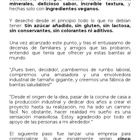
minerales, delicioso sabor, increíble textura,
y
hechas solo con
ingredientes veganos.
Y desechó desde el principio todo lo que no debían
tener:
Sin azúcar añadido, sin gluten, sin lactosa,
sin conservantes, sin colorantes ni aditivos.
Una vez alcanzado este punto, y tras el entusiasmo de
decenas de familiares y amigos que las probaron,
entendió que tenía que ofrecer ya estas barritas al
mundo.
“¡Pues bien, decidido!, ¡cambiemos de rumbo laboral,
compremos una amasadora y una envolvedora
industrial de tamaño gigante, y creemos una fábrica de
barritas saludables!”
“Desde el origen de la idea, pasar de la cocina de casa a
la producción industrial y dedicar dos años a crear el
proyecto hasta su realización, no ha sido un camino
fácil. No obstante, hacer realidad mi sueño es una
sensación maravillosa. Estoy agradecido por todo el
apoyo de las personas a mi alrededor.”
El siguiente paso fue lanzar una empresa para
comercializar lo que inicialmente serían
cinco